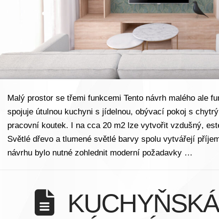
Malý prostor se třemi funkcemi Tento návrh malého ale fu
spojuje útulnou kuchyni s jídelnou, obývací pokoj s chyt
pracovní koutek. I na cca 20 m2 lze vytvořit vzdušný, este
Světlé dřevo a tlumené světlé barvy spolu vytvářejí příje
návrhu bylo nutné zohlednit moderní požadavky …
KUCHYŇSKÁ 