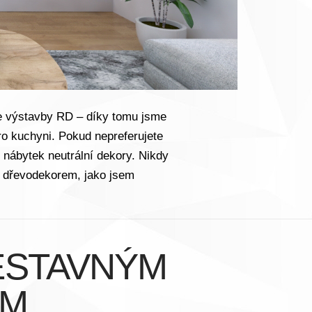
áze výstavby RD – díky tomu jsme
ro kuchyni. Pokud nepreferujete
 nábytek neutrální dekory. Nikdy
m dřevodekorem, jako jsem
VESTAVNÝM
EM