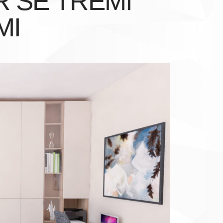
 SE TŘEMI
MI