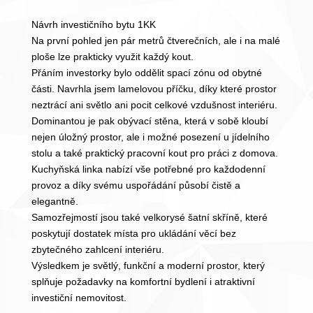
Návrh investičního bytu 1KK
Na první pohled jen pár metrů čtverečních, ale i na malé
ploše lze prakticky využit každý kout.
Přáním investorky bylo oddělit spací zónu od obytné
části. Navrhla jsem lamelovou příčku, díky které prostor
neztrácí ani světlo ani pocit celkové vzdušnost interiéru.
Dominantou je pak obývací stěna, která v sobě kloubí
nejen úložný prostor, ale i možné posezení u jídelního
stolu a také praktický pracovní kout pro práci z domova.
Kuchyňská linka nabízí vše potřebné pro každodenní
provoz a díky svému uspořádání působí čistě a
elegantně.
Samozřejmostí jsou také velkorysé šatní skříně, které
poskytují dostatek místa pro ukládání věcí bez
zbytečného zahlcení interiéru.
Výsledkem je světlý, funkční a moderní prostor, který
splňuje požadavky na komfortní bydlení i atraktivní
investiční nemovitost.