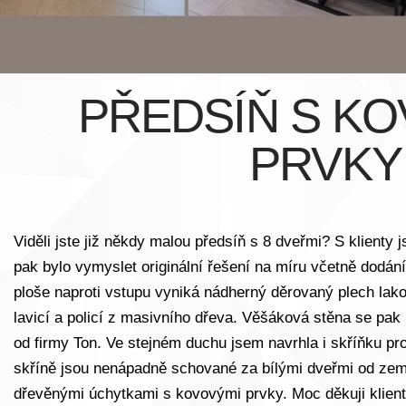
PŘEDSÍŇ S K
PRVKY
Viděli jste již někdy malou předsíň s 8 dveřmi? S klienty 
pak bylo vymyslet originální řešení na míru včetně dodá
ploše naproti vstupu vyniká nádherný děrovaný plech lak
lavicí a policí z masivního dřeva. Věšáková stěna se pa
od firmy Ton. Ve stejném duchu jsem navrhla i skříňku p
skříně jsou nenápadně schované za bílými dveřmi od země
dřevěnými úchytkami s kovovými prvky. Moc děkuji klient