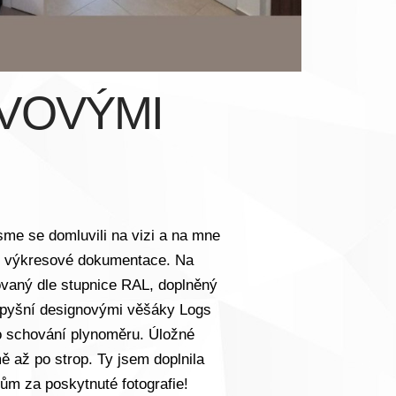
OVOVÝMI
jsme se domluvili na vizi a na mne
ní výkresové dokumentace. Na
ovaný dle stupnice RAL, doplněný
k pyšní designovými věšáky Logs
ro schování plynoměru. Úložné
 až po strop. Ty jsem doplnila
ům za poskytnuté fotografie!